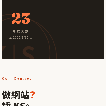
23
倒數天數
至
2026/8/30
止
04
— Contact
做網站
？
找 KS。