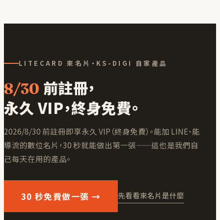
LITECARD 來名片・KS-DIGI 自家產品
前註冊，
8/30
永久 VIP，終身免費。
2026/8/30 前註冊即享永久 VIP（終身免費）
。能加 LINE、能
導流的數位名片，30 秒就能做出第一張——這也是我們自
己每天在用的產品。
30 秒免費做一張 →
先看看來名片是什麼