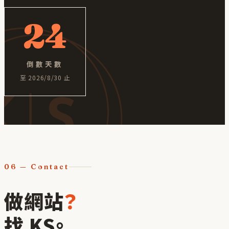
24
倒數天數
至
2026/8/30
止
06
— Contact
做網站
？
找 KS。