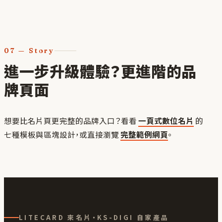
07
—
Story
進一步升級體驗？更進階的品
牌頁面
想要比名片頁更完整的品牌入口？看看
一頁式數位名片
的
七種模板與區塊設計，或直接瀏覽
完整範例網頁
。
LITECARD 來名片・KS-DIGI 自家產品