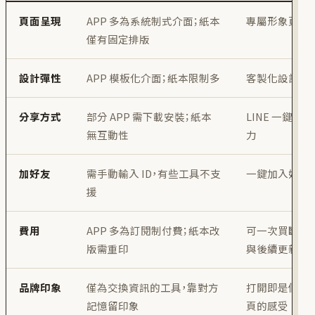
頁面呈現
APP 多為系統制式介面；紙本
專屬形象頁、
僅有固定排版
設計彈性
APP 模板化介面；紙本限制多
客製化設計，
分享方式
部分 APP 需下載安裝；紙本
LINE 一鍵分
無互動性
力
加好友
需手動輸入 ID，有些工具不支
一鍵加入好友
援
費用
APP 多為訂閱制付費；紙本改
可一次買斷，
版需重印
與後續更新功
品牌印象
僅為交換資訊的工具，靠對方
打開即是個人
記憶留印象
頁的感受